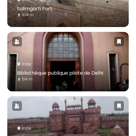
Salimgarh Fort
934 m
Inde
Bibliothèque publique pilote de Delhi
514 m
Inde