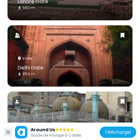
Lahore Gate
582 m
Inde
Delhi Gate
854 m
Inde
Around Us
Télécharger
Sunehri Masjid
Guide de voyage & Cartes