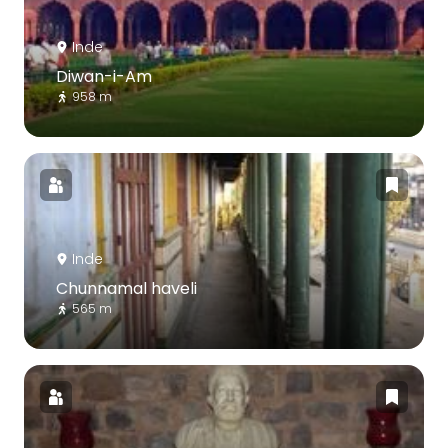
Inde
Diwan-i-Am
958 m
Inde
Chunnamal haveli
565 m