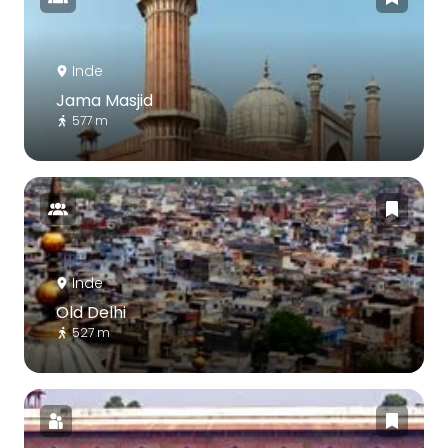
Inde
Jama Masjid
577 m
Inde
Old Delhi
527 m