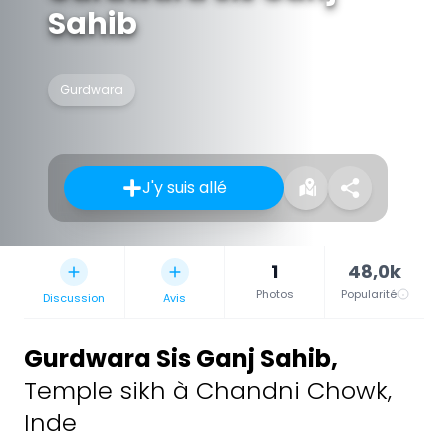
Sahib
Gurdwara
J'y suis allé
1
48,0k
Photos
Popularité
Discussion
Avis
Gurdwara Sis Ganj Sahib
,
Temple sikh à Chandni Chowk,
Inde