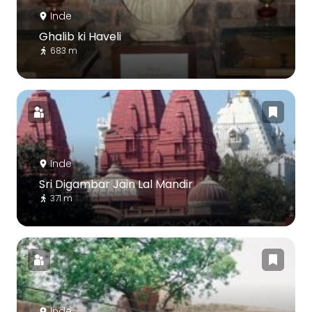
Inde
Ghalib ki Haveli
683 m
Inde
Sri Digambar Jain Lal Mandir
371 m
Inde