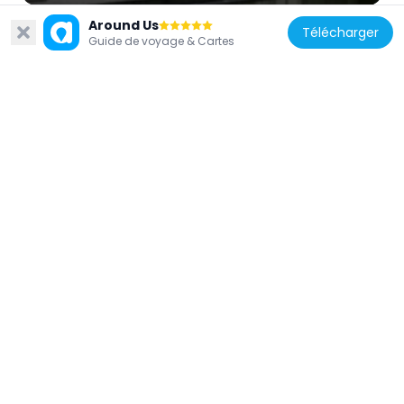
Around Us
Télécharger
Guide de voyage & Cartes
Chine
Théâtre Dom Pedro V
598 m
Chine
Santa Casa da Misericórdia
572 m