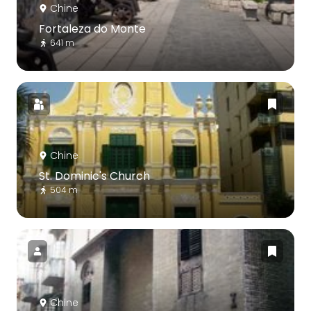
Chine
Fortaleza do Monte
641 m
Chine
St. Dominic's Church
504 m
Chine