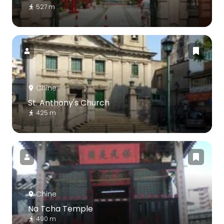
527 m
Chine
St. Anthony's Church
425 m
Chine
Na Tcha Temple
490 m