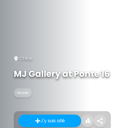
Chine
MJ Gallery at Ponte 16
Musée
J'y suis allé