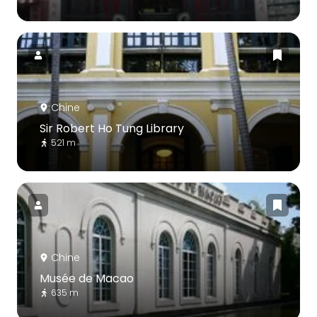
Chine
Sir Robert Ho Tung Library
521 m
Chine
Musée de Macao
635 m