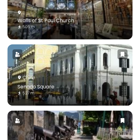
Walls of St Paul Church
505 m
Chine
Senado Square
527 m