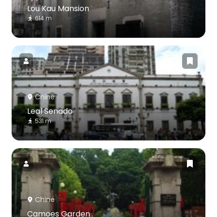
Lou Kau Mansion
614 m
Chine
Leal Senado
531 m
Chine
Camoes Garden