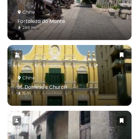
Chine
Fortaleza do Monte
289 m
Chine
St. Dominic's Church
15 m