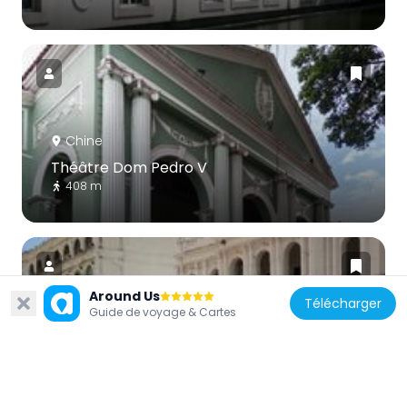
Chine
Théâtre Dom Pedro V
408 m
Around Us
Télécharger
Guide de voyage & Cartes
Chine
Santa Casa da Misericórdia
149 m