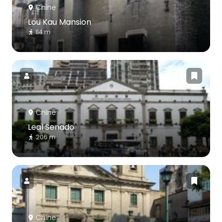
Chine
Lou Kau Mansion
114 m
Chine
Leal Senado
206 m
Chine