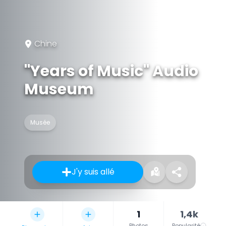
Chine
"Years of Music" Audio
Museum
Musée
J'y suis allé
1
1,4k
Photos
Popularité