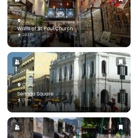
Walls of St Paul Church
283 m
Chine
Senado Square
171 m