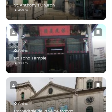
St. Anthony's Church
459 m
Chine
Na Tcha Temple
308 m
Chine
Cathédrale de la Sé de Macao