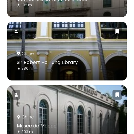
195 m
Chine
Sir Robert Ho Tung Library
386 m
Chine
Musée de Macao
303 m