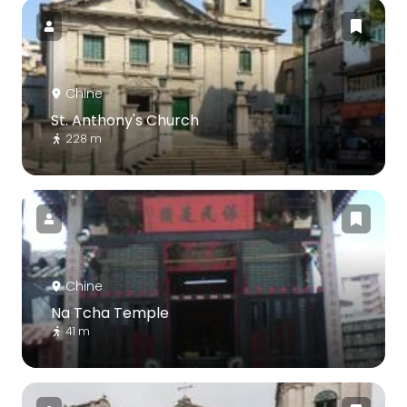
Chine
St. Anthony's Church
228 m
Chine
Na Tcha Temple
41 m