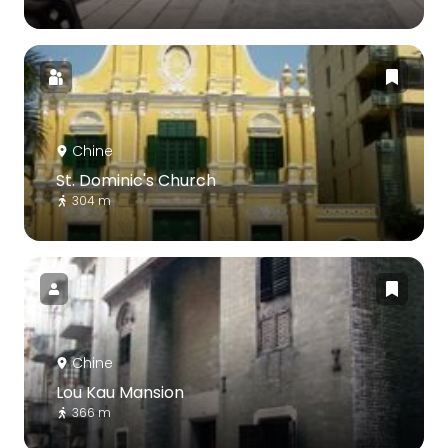
Chine
St. Dominic's Church
304 m
Chine
Lou Kau Mansion
366 m