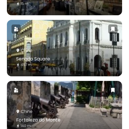
15 m
Chine
Senado Square
457 m
Chine
Fortaleza do Monte
140 m