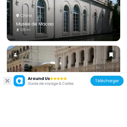
Chine
Musée de Macao
125 m
Chine
Around Us
Télécharger
Santa Casa da Misericórdia
Guide de voyage & Cartes
439 m