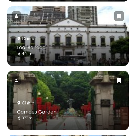
Chine
Leal Senado
491 m
Chine
Camoes Garden
377 m