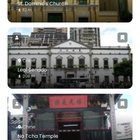
St. Dominic's Church
112 m
Chine
Leal Senado
208 m
Chine
Na Tcha Temple