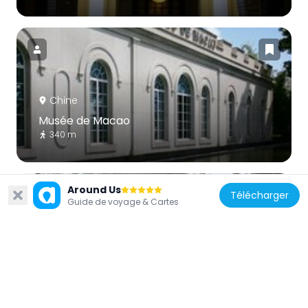
Chine
Musée de Macao
340 m
Around Us
Télécharger
Guide de voyage & Cartes
Chine
Théâtre Dom Pedro V
403 m