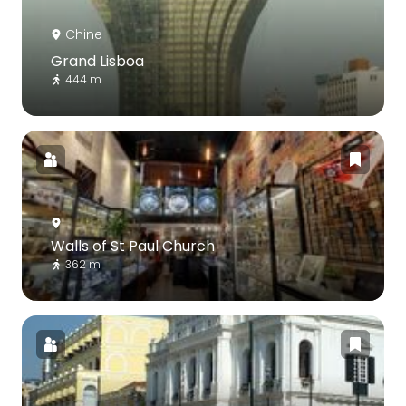
Chine
Grand Lisboa
444 m
Walls of St Paul Church
362 m