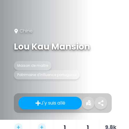
Chine
Lou Kau Mansion
Maison de maître
Patrimoine d'influence portugaise
J'y suis allé
1
1
9,8k