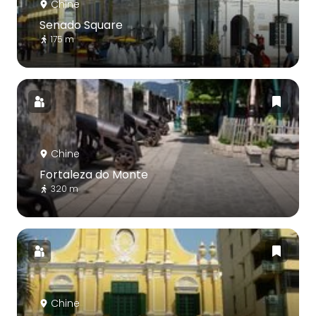
Chine
Senado Square
175 m
Chine
Fortaleza do Monte
320 m
Chine