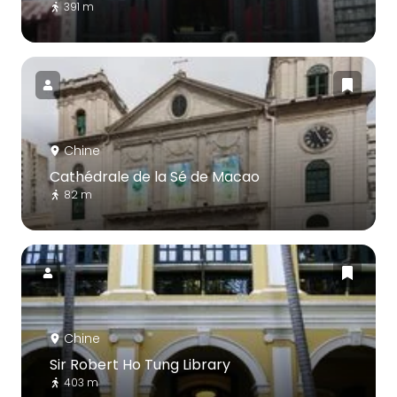
391 m
Chine
Cathédrale de la Sé de Macao
82 m
Chine
Sir Robert Ho Tung Library
403 m