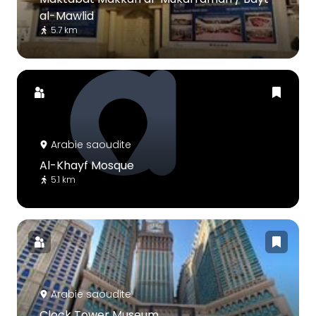
al-Mawlid
5.7 km
Arabie saoudite
Al-Khayf Mosque
5.1 km
Arabie saoudite
Clock Tower Museum