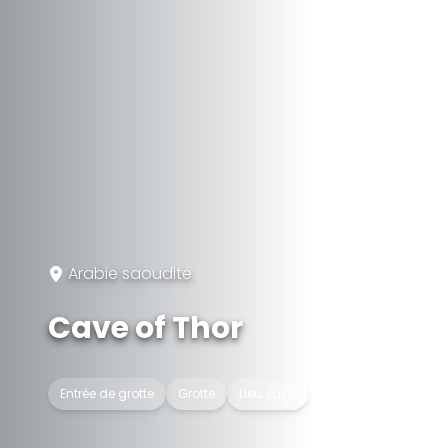
Arabie saoudite
Cave of Thor
Entrée de grotte
Grotte
Lieu saint