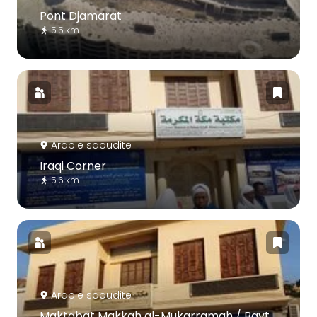
Pont Djamarat
5.5 km
Arabie saoudite
Iraqi Corner
5.6 km
Arabie saoudite
Maktabat Makkah al-Mukarramah / Bayt