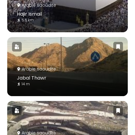
Arabie saoudite
Hajir Ismail
5.6 km
Arabie saoudite
Jabal Thawr
14 m
Arabie saoudite