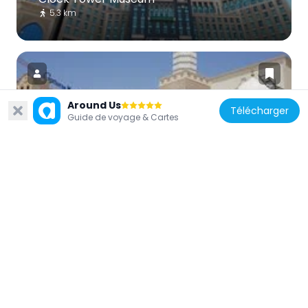
5.3 km
Around Us
Télécharger
Guide de voyage & Cartes
Arabie saoudite
Aisha Alrajhi Mosque
2.6 km
Arabie saoudite
Bay'ah Mosque
5.6 km