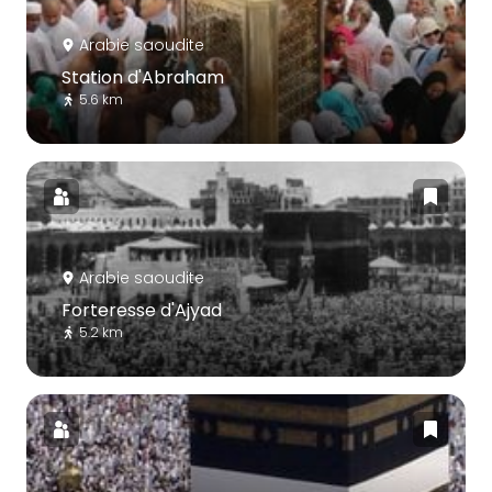
Arabie saoudite
Station d'Abraham
5.6 km
Arabie saoudite
Forteresse d'Ajyad
5.2 km