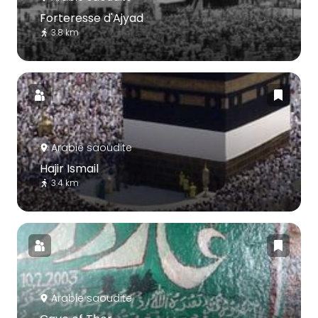
Forteresse d'Ajyad
3.8 km
Arabie saoudite
Hajir Ismail
3.4 km
Arabie saoudite