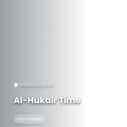
Arabie saoudite
Al-Hukair Time
Parc à thèmes