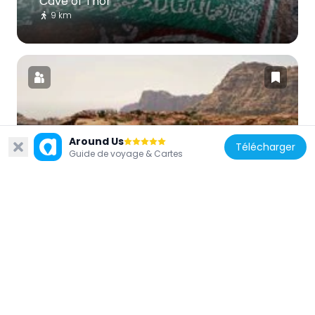
Cave of Thor
9 km
Yémen
Around Us
Télécharger
Monts Sarawat
Guide de voyage & Cartes
63.3 km
Arabie saoudite
Pont Djamarat
7.4 km