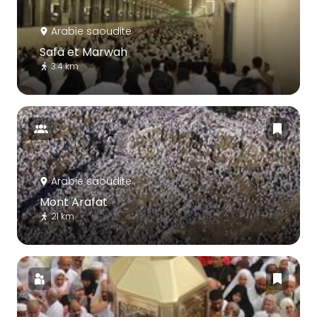
Arabie saoudite
Safâ et Marwah
3.4 km
Arabie saoudite
Mont Arafat
21 km