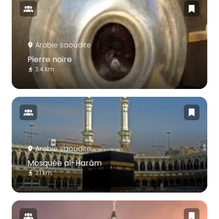
Arabie saoudite
Pierre noire
3.4 km
Arabie saoudite
Mosquée al-Harâm
3.1 km