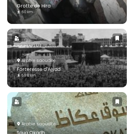
Grotte de Hira
60 km
Arabie saoudite
Forteresse d'Ajyad
59.8 km
Arabie saoudite
Souq Okadh