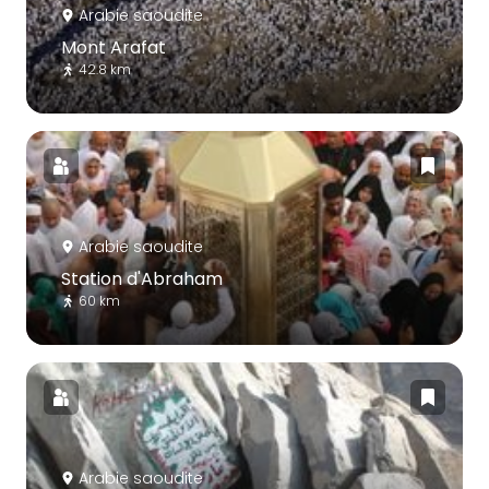
Arabie saoudite
Mont Arafat
42.8 km
Arabie saoudite
Station d'Abraham
60 km
Arabie saoudite