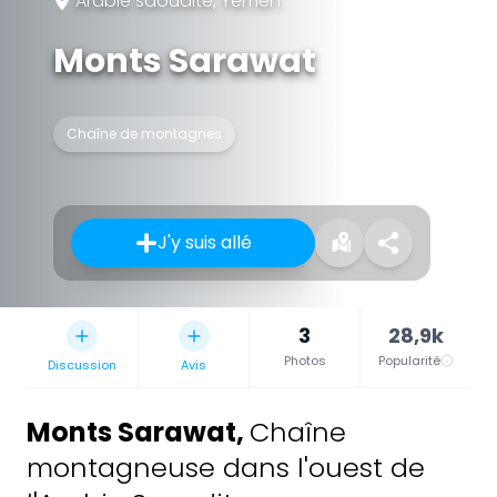
Arabie saoudite, Yémen
Monts Sarawat
Chaîne de montagnes
J'y suis allé
3
28,9k
Photos
Popularité
Discussion
Avis
Monts Sarawat
,
Chaîne
montagneuse dans l'ouest de