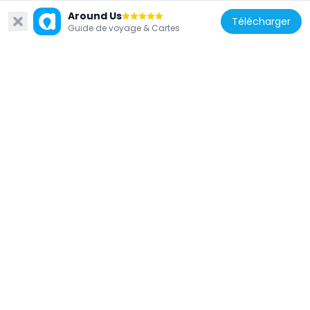
Around Us
Télécharger
Guide de voyage & Cartes
Arabie saoudite
Pont Djamarat
56.3 km
Arabie saoudite
Mosque of the Jinn
60.6 km