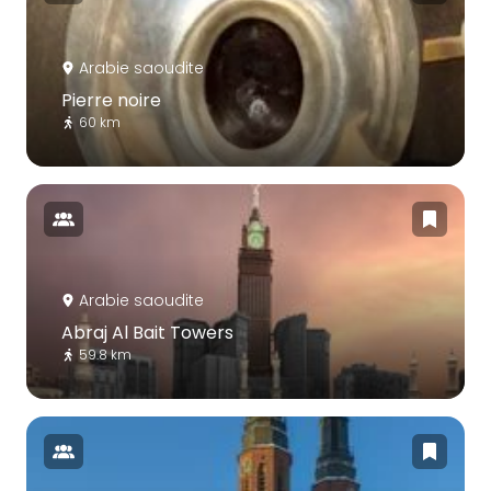
Arabie saoudite
Pierre noire
60 km
Arabie saoudite
Abraj Al Bait Towers
59.8 km