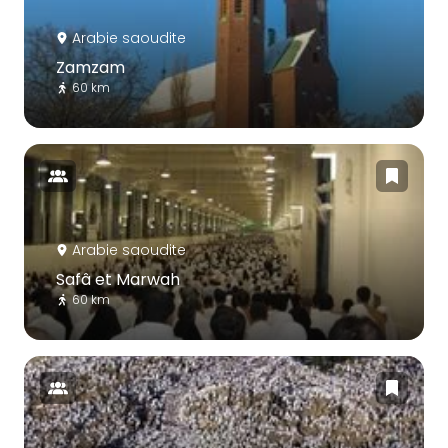
Arabie saoudite
Zamzam
60 km
Arabie saoudite
Safâ et Marwah
60 km