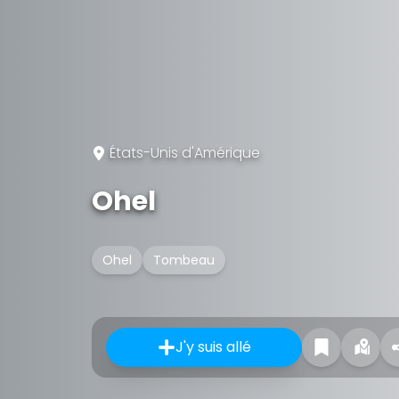
États-Unis d'Amérique
Ohel
Ohel
Tombeau
J'y suis allé