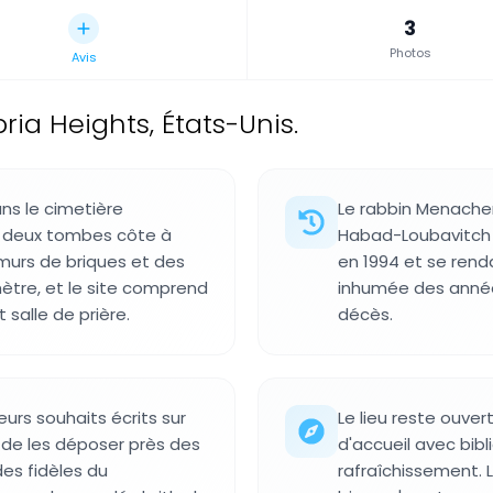
3
Photos
Avis
ria Heights, États-Unis.
ans le cimetière
Le rabbin Menache
t deux tombes côte à
Habad-Loubavitch 
murs de briques et des
en 1994 et se rend
mètre, et le site comprend
inhumée des années
 salle de prière.
décès.
eurs souhaits écrits sur
Le lieu reste ouve
t de les déposer près des
d'accueil avec bi
es fidèles du
rafraîchissement. 