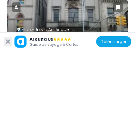
États-Unis d'Amérique
Jamaica Savings Bank
Around Us
Télécharger
103 m
Guide de voyage & Cartes
États-Unis d'Amérique
Ralph Johnson Bunche House
3.4 km