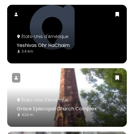
États-Unis d'Amérique
Yeshivas Ohr HaChaim
3.4 km
États-Unis d'Amérique
Grace Episcopal Church Complex
424 m