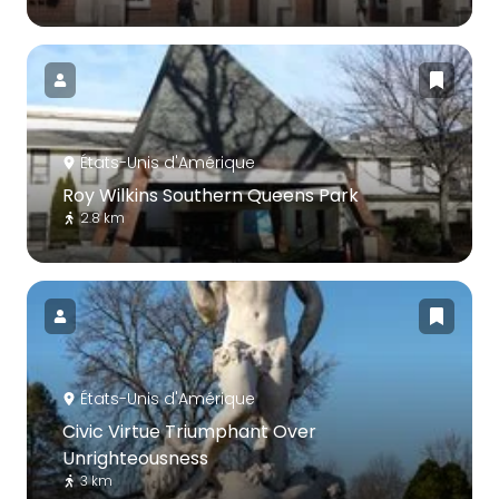
États-Unis d'Amérique
Roy Wilkins Southern Queens Park
2.8 km
États-Unis d'Amérique
Civic Virtue Triumphant Over
Unrighteousness
3 km