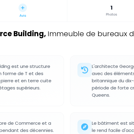
1
Photos
Avis
ce Building
,
Immeuble de bureaux de 
ing est une structure
L'architecte Geor
n forme de T et des
avec des éléments 
pierre et en terre cuite
britannique du dix-
 étages supérieurs.
période de forte 
Queens.
ambre de Commerce et a
Le bâtiment est si
 pendant des décennies.
le rend facile d'a