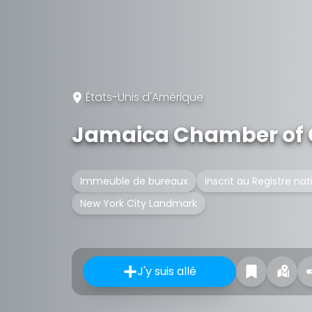
États-Unis d'Amérique
Jamaica Chamber of 
Immeuble de bureaux
Inscrit au Registre nat
New York City Landmark
J'y suis allé