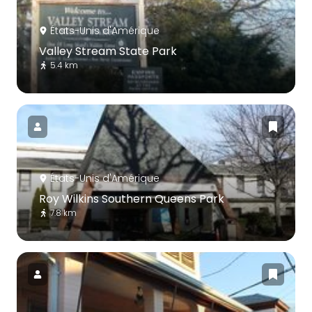
États-Unis d'Amérique
Valley Stream State Park
5.4 km
États-Unis d'Amérique
Roy Wilkins Southern Queens Park
7.8 km