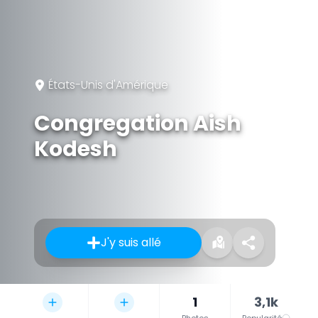
États-Unis d'Amérique
Congregation Aish
Kodesh
J'y suis allé
1
3,1k