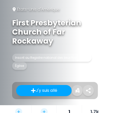
États-Unis d'Amérique
First Presbyterian
Church of Far
Rockaway
Inscrit au Registre national des lieux historiques
Église
J'y suis allé
1
1,7k