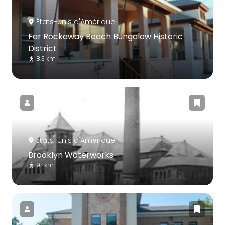
États-Unis d'Amérique
Far Rockaway Beach Bungalow Historic
District
8.3 km
États-Unis d'Amérique
Brooklyn Waterworks
9.1 km