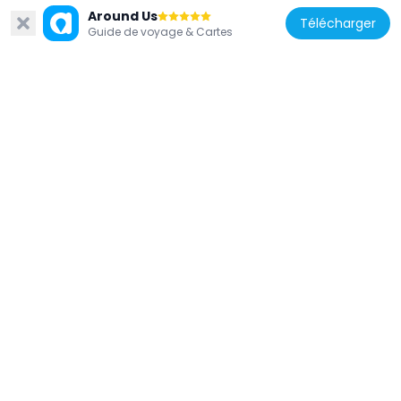
House at 474 Ocean Avenue
Around Us
7.3 km
Télécharger
Guide de voyage & Cartes
États-Unis d'Amérique
Pagan-Fletcher House
10.2 km
États-Unis d'Amérique
Short Beach
8.9 km