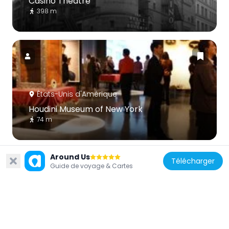
Casino Theatre
398 m
États-Unis d'Amérique
Houdini Museum of New York
74 m
Around Us
Télécharger
Guide de voyage & Cartes
États-Unis d'Amérique
130 West 30th Street
403 m