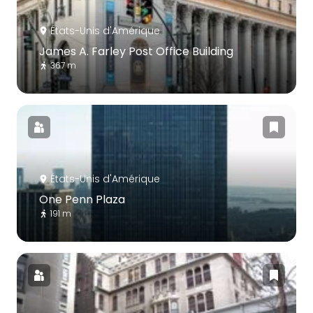
États-Unis d'Amérique
James A. Farley Post Office Building
367 m
États-Unis d'Amérique
One Penn Plaza
191 m