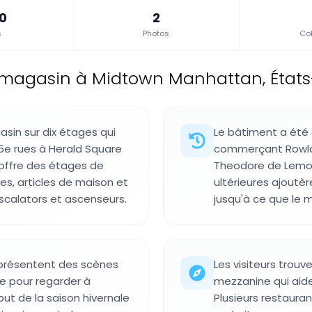
.0
2
s
Photos
Col
magasin à Midtown Manhattan, États
sin sur dix étages qui
Le bâtiment a été 
35e rues à Herald Square
commerçant Rowlan
offre des étages de
Theodore de Lemos 
s, articles de maison et
ultérieures ajoutè
scalators et ascenseurs.
jusqu'à ce que le m
e présentent des scènes
Les visiteurs trouv
eue pour regarder à
mezzanine qui aide 
but de la saison hivernale
Plusieurs restaura