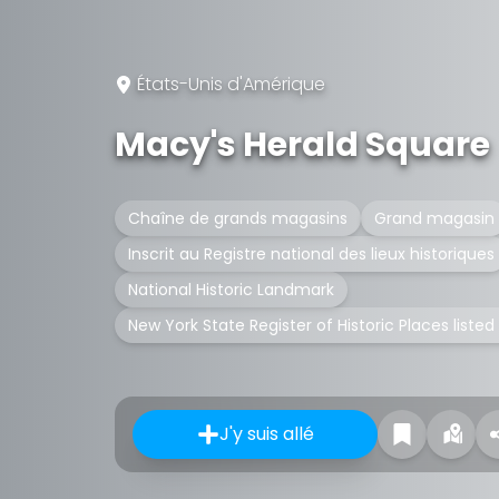
États-Unis d'Amérique
Macy's Herald Square
Chaîne de grands magasins
Grand magasin
Inscrit au Registre national des lieux historiques
National Historic Landmark
New York State Register of Historic Places listed
J'y suis allé