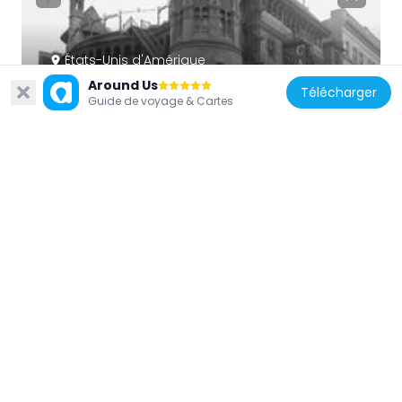
États-Unis d'Amérique
Around Us
Casino Theatre
Télécharger
Guide de voyage & Cartes
353 m
États-Unis d'Amérique
130 West 30th Street
476 m