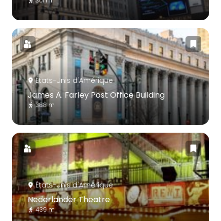
301 m
États-Unis d'Amérique
James A. Farley Post Office Building
388 m
États-Unis d'Amérique
Nederlander Theatre
439 m