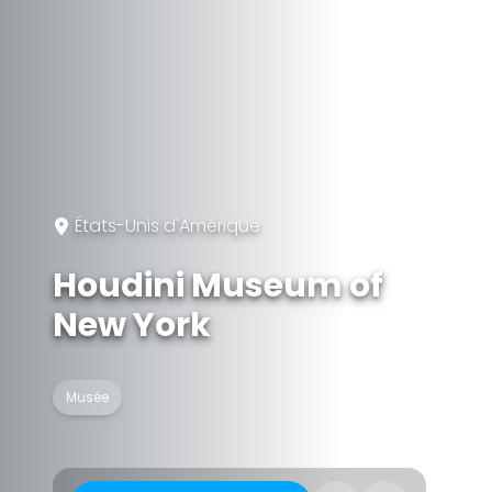
États-Unis d'Amérique
Houdini Museum of
New York
Musée