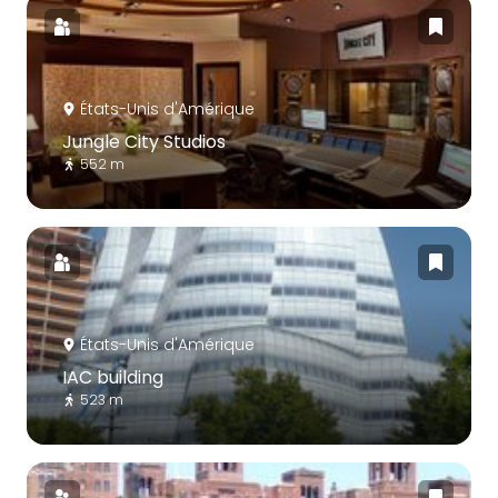
États-Unis d'Amérique
Jungle City Studios
552 m
États-Unis d'Amérique
IAC building
523 m