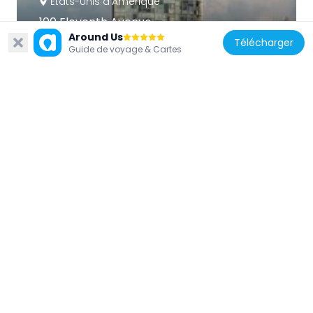
États-Unis d'Amérique
100 Eleventh Avenue
467 m
Around Us
Télécharger
Guide de voyage & Cartes
États-Unis d'Amérique
One High Line
296 m
États-Unis d'Amérique