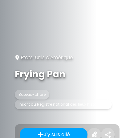
États-Unis d'Amérique
Frying Pan
Bateau-phare
Inscrit au Registre national des lieux historiques
J'y suis allé