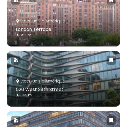
États-Unis d'Amérique
London Terrace
756 m
États-Unis d'Amérique
520 West 28th Street
649 m