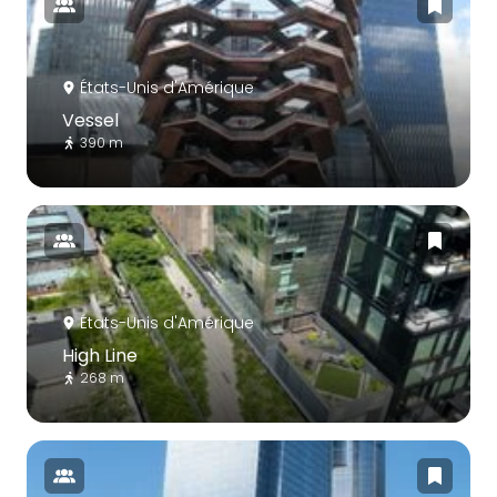
États-Unis d'Amérique
Vessel
390 m
États-Unis d'Amérique
High Line
268 m