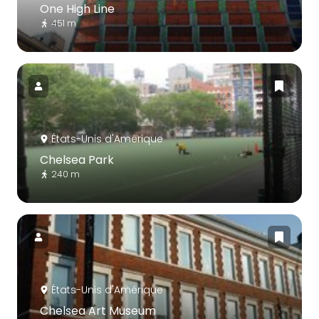
One High Line
451 m
États-Unis d'Amérique
Chelsea Park
240 m
États-Unis d'Amérique
Chelsea Art Museum