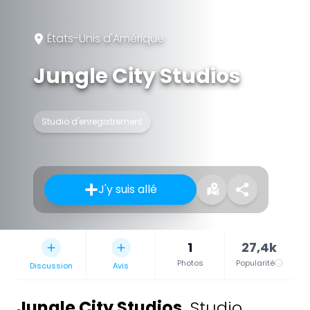
États-Unis d'Amérique
Jungle City Studios
Studio d'enregistrement
J'y suis allé
1
27,4k
Photos
Popularité
Discussion
Avis
Jungle City Studios
,
Studio