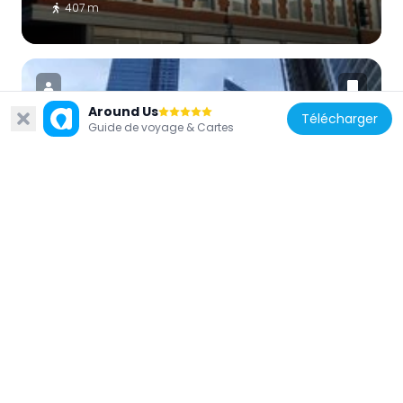
407 m
Around Us
Télécharger
Guide de voyage & Cartes
États-Unis d'Amérique
3 Manhattan West
513 m
États-Unis d'Amérique
International Print Center New York
67 m