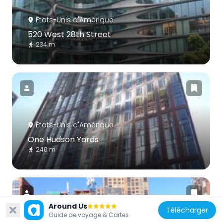
États-Unis d'Amérique
520 West 28th Street
234 m
États-Unis d'Amérique
One Hudson Yards
240 m
Around Us
Télécharger
Guide de voyage & Cartes