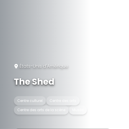
États-Unis d'Amérique
The Shed
Centre culturel
Centre des arts
Centre des arts de la scène
Musée