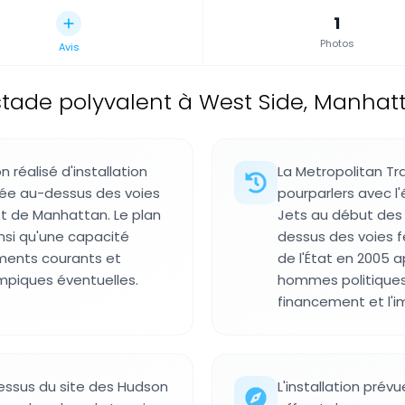
1
Photos
Avis
stade polyvalent à West Side, Manhatt
 réalisé d'installation
La Metropolitan Tr
fiée au-dessus des voies
pourparlers avec l
st de Manhattan. Le plan
Jets au début des 
insi qu'une capacité
dessus des voies fe
ements courants et
de l'État en 2005 
ympiques éventuelles.
hommes politiques
financement et l'im
dessus du site des Hudson
L'installation prév