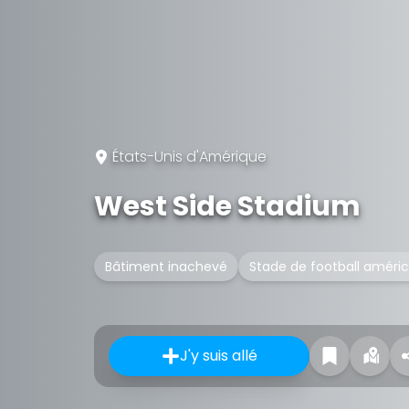
États-Unis d'Amérique
West Side Stadium
Bâtiment inachevé
Stade de football améric
J'y suis allé