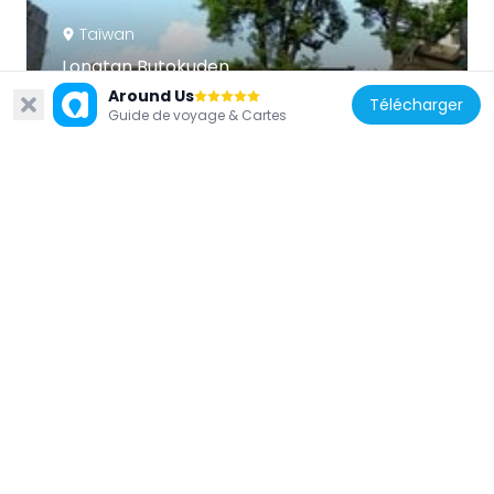
Taïwan
Longtan Butokuden
2.9 km
Around Us
Télécharger
Guide de voyage & Cartes
Taïwan
Seventy two martyrs of Temple
3.9 km