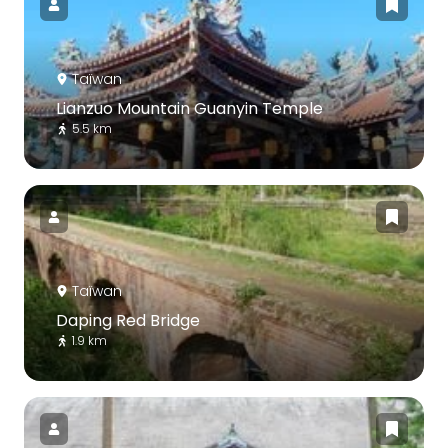
Taïwan
Lianzuo Mountain Guanyin Temple
5.5 km
Taïwan
Daping Red Bridge
1.9 km