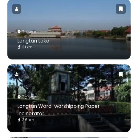
Taïwan
Longtan Lake
3.1 km
Taïwan
Longtan Word-worshipping Paper
Incinerator
3.6 km