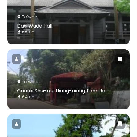
Taïwan
Daxi Wude Hall
6.5 km
Taïwan
Guanxi Shui-mu Niang-niang Temple
6.4 km