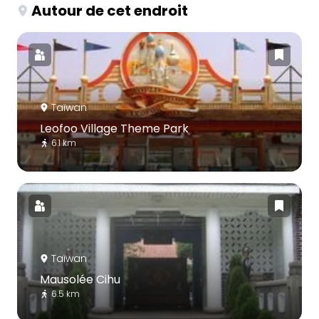
Autour de cet endroit
Taïwan
Leofoo Village Theme Park
6.1 km
Taïwan
Mausolée Cihu
6.5 km