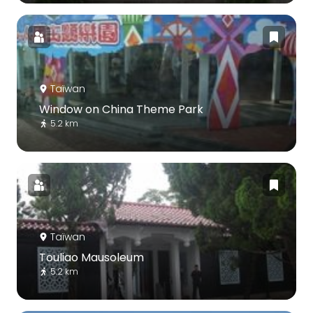
Taïwan
Window on China Theme Park
5.2 km
Taïwan
Touliao Mausoleum
5.2 km