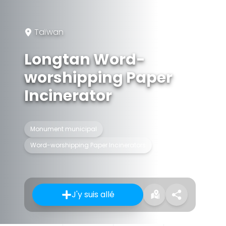
Taïwan
Longtan Word-
worshipping Paper
Incinerator
Monument municipal
Word-worshipping Paper Incinerators
J'y suis allé