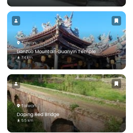
Taïwan
Lianzuo Mountain Guanyin Temple
7.4 km
Taïwan
Daping Red Bridge
5.5 km