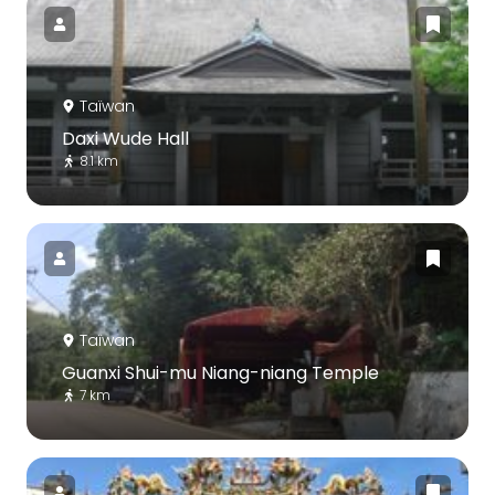
Taïwan
Daxi Wude Hall
8.1 km
Taïwan
Guanxi Shui-mu Niang-niang Temple
7 km