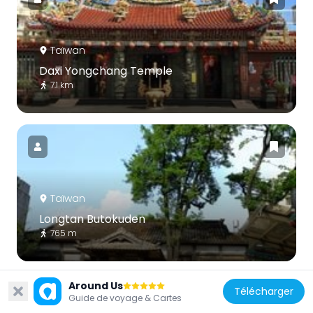
Taïwan
Daxi Yongchang Temple
7.1 km
Taïwan
Longtan Butokuden
765 m
Around Us
Télécharger
Guide de voyage & Cartes