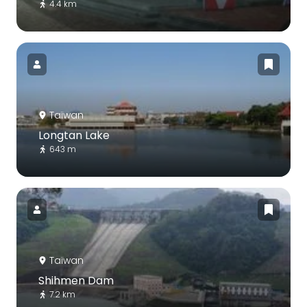
4.4 km
Taïwan
Longtan Lake
643 m
Taïwan
Shihmen Dam
7.2 km