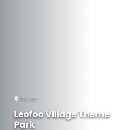
Taïwan
Leofoo Village Theme
Park