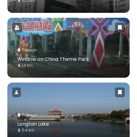
10.2 km
Taïwan
Window on China Theme Park
1.4 km
Taïwan
Longtan Lake
5.4 km