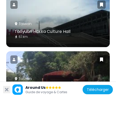
Taïwan
Taoyuan Hakka Culture Hall
6.1 km
Taïwan
Guanxi Shui-mu Niang-niang Temple
Around Us
Télécharger
1.9 km
Guide de voyage & Cartes