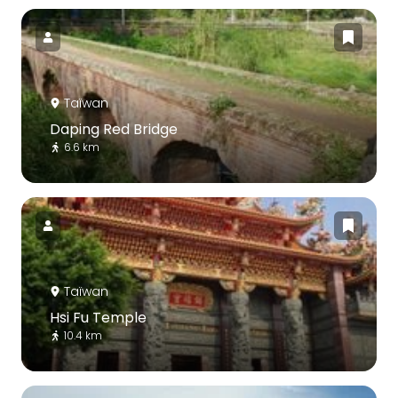
Taïwan
Daping Red Bridge
6.6 km
Taïwan
Hsi Fu Temple
10.4 km