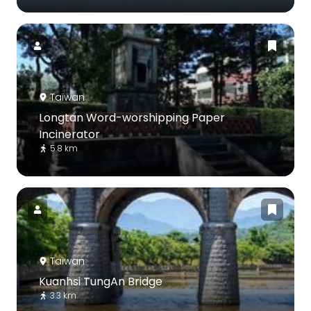
Taïwan
Longtan Word-worshipping Paper
Incinerator
5.8 km
Taïwan
Kuanhsi TungAn Bridge
3.3 km