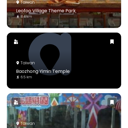
Taïwan
Leofoo Village Theme Park
8.4 km
Taïwan
Baozhong Yimin Temple
6.5 km
Taïwan