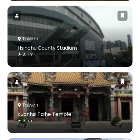
Taïwan
Hsinchu County Stadium
8.1 km
Taïwan
Kuanhsi Taihe Temple
9.1 km