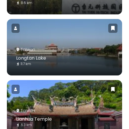
8.6 km
Taïwan
Longtan Lake
11.7 km
Taïwan
Lianhua Temple
6.3 km