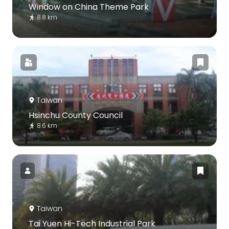
Window on China Theme Park
8.8 km
Taïwan
Hsinchu County Council
8.6 km
Taïwan
Tai Yuen Hi-Tech Industrial Park