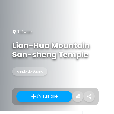
Taïwan
Lian-Hua Mountain
San-sheng Temple
Temple de Guandi
J'y suis allé