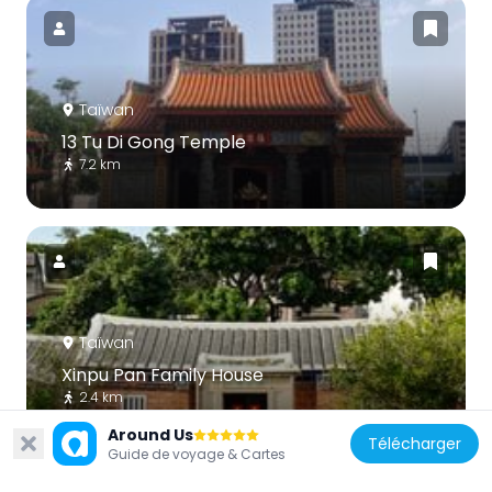
Taïwan
13 Tu Di Gong Temple
7.2 km
Taïwan
Xinpu Pan Family House
2.4 km
Around Us
Télécharger
Guide de voyage & Cartes