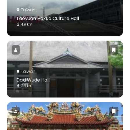
Taïwan
Taoyuan Hakka Culture Hall
4.9 km
Taïwan
Daxi Wude Hall
2.8 km