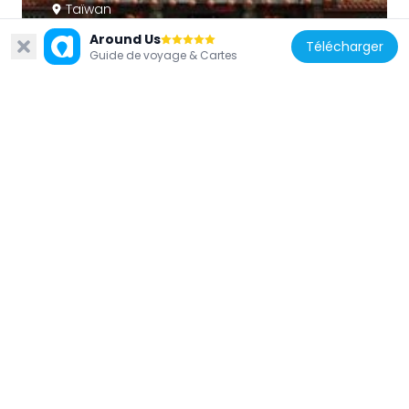
Taïwan
Daxi Yongchang Temple
Around Us
Télécharger
5.7 km
Guide de voyage & Cartes
Taïwan
Longtan Butokuden
6.8 km
Taïwan