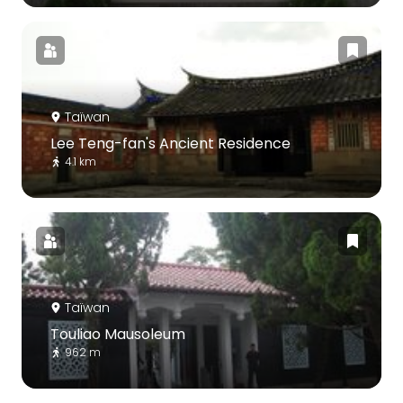
Taïwan
Lee Teng-fan's Ancient Residence
4.1 km
Taïwan
Touliao Mausoleum
962 m