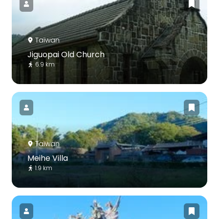
Taïwan
Jiguopai Old Church
6.9 km
Taïwan
Meihe Villa
1.9 km