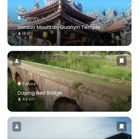
Taïwan
Lianzuo Mountain Guanyin Temple
1.8 km
Taïwan
Daping Red Bridge
4.6 km