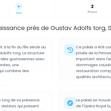
2
Photos
Avis
aissance près de Gustav Adolfs torg,
t à la fin du 18e siècle au
Ce palais a été co
dolfs torg. La structure
privée de la Princ
urales gustaviennes avec
important dans l'a
nnées, une
dommages causés p
qui combine des
restauration compl
qualités architectu
s torg de sa présence
Le palais se trouve
 visiteurs qui passent
de l'Opéra Royal S