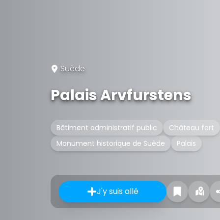
Suède
Palais Arvfurstens
Bâtiment administratif public
Château fort
Monument historique de Suède
Palais
J'y suis allé