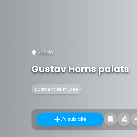
Suède
Gustav Horns palats
Bâtiment de musée
J'y suis allé