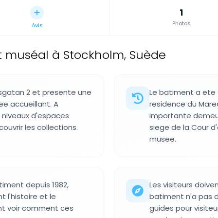
1
Photos
Avis
 muséal à Stockholm, Suède
dsgatan 2 et presente une
Le batiment a ete
e accueillant. A
residence du Mare
rs niveaux d'espaces
importante demeure
ouvrir les collections.
siege de la Cour d
musee.
iment depuis 1982,
Les visiteurs doiven
l'histoire et le
batiment n'a pas d
ent voir comment ces
guides pour visite