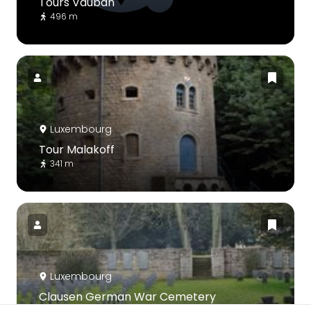
Tours Vauban
496 m
Luxembourg
Tour Malakoff
341 m
Luxembourg
Clausen German War Cemetery
148 m