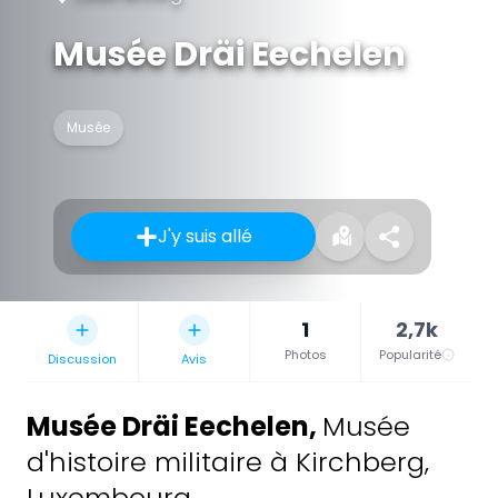
Musée Dräi Eechelen
Musée
J'y suis allé
1
2,7k
Photos
Popularité
Discussion
Avis
Musée Dräi Eechelen
,
Musée
d'histoire militaire à Kirchberg,
Luxembourg.