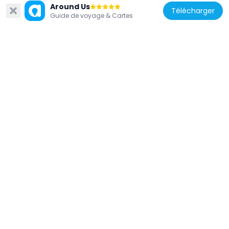
Around Us
Télécharger
Guide de voyage & Cartes
Luxembourg
Kueb
533 m
Luxembourg
Porte des Bons-Malades
496 m