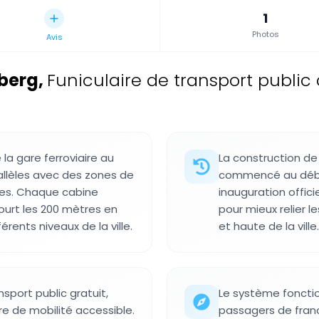
1
Photos
Avis
hberg
,
Funiculaire de transport public 
 la gare ferroviaire au
La construction de
rallèles avec des zones de
commencé au débu
es. Chaque cabine
inauguration offici
ourt les 200 mètres en
pour mieux relier l
érents niveaux de la ville.
et haute de la ville.
sport public gratuit,
Le système fonctio
ère de mobilité accessible.
passagers de franch