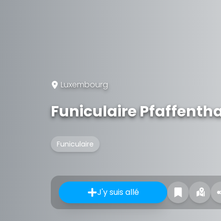
Luxembourg
Funiculaire Pfaffenth
Funiculaire
J'y suis allé