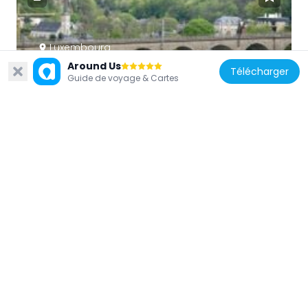
Luxembourg
Around Us
Viaduc de Pfaffenthal
Télécharger
Guide de voyage & Cartes
157 m
Luxembourg
Bâtiment Mansfeld
347 m