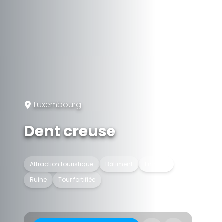
Luxembourg
Dent creuse
Attraction touristique
Bâtiment
En ruine
Ruine
Tour fortifiée