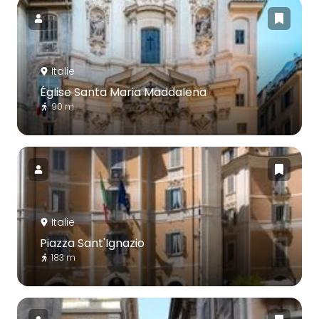
Italie
Église Santa Maria Maddalena
90 m
Italie
Piazza Sant'Ignazio
183 m