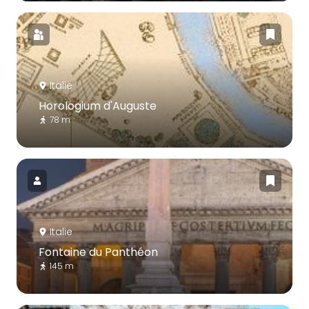
Italie
Horologium d'Auguste
78 m
Italie
Fontaine du Panthéon
145 m