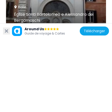
Italie
Église Santi Bartolomeo e Alessandro dei
Bergamaschi
187 m
Around Us
Télécharger
Guide de voyage & Cartes
Italie
Palais Gabrielli-Borromeo
146 m