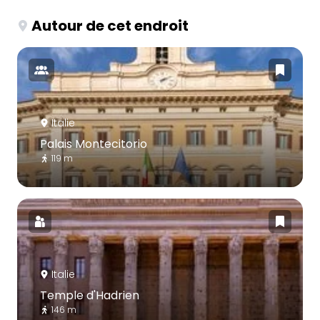
Autour de cet endroit
Italie
Palais Montecitorio
119 m
Italie
Temple d'Hadrien
146 m