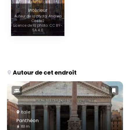
Intérieur
Auteur de la photo: Andrea
Costa2
Licence de la photo: CC BY-
SA 4.0
Autour de cet endroit
Italie
Panthéon
161 m