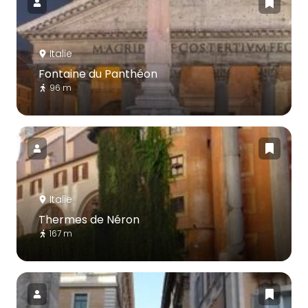
Italie
Fontaine du Panthéon
96 m
Italie
Thermes de Néron
167 m