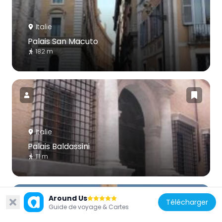
Italie
Palais San Macuto
182 m
Italie
Palais Baldassini
111 m
Around Us
Télécharger
Guide de voyage & Cartes