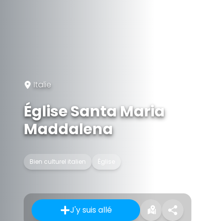
Italie
Église Santa Maria
Maddalena
Bien culturel italien
Église
J'y suis allé