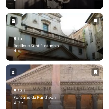
Italie
Basilique Sant'Eustachio
111 m
Italie
Fontaine du Panthéon
12 m