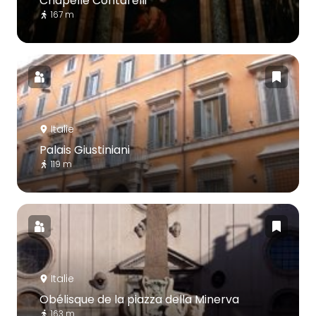
Chapelle Contarelli
167 m
Italie
Palais Giustiniani
119 m
Italie
Obélisque de la piazza della Minerva
163 m