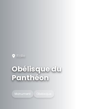
Italie
Obélisque du
Panthéon
Monument
Obélisque