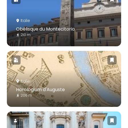
Italie
Obélisque du Montecitorio
210 m
Italie
Horologium d'Auguste
206 m