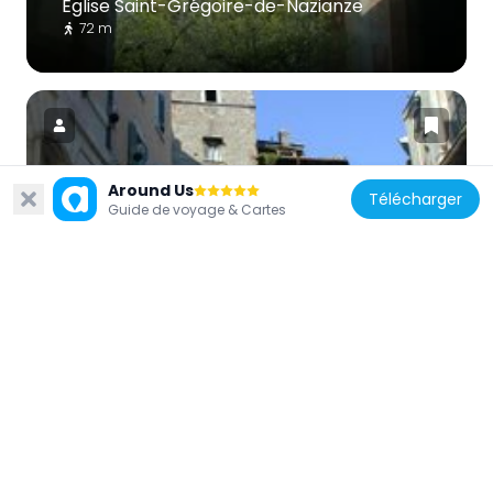
Église Saint-Grégoire-de-Nazianze
72 m
Around Us
Télécharger
Italie
Guide de voyage & Cartes
Torre della Scimmia
187 m
Italie
Église Saint-Yves-des-Bretons