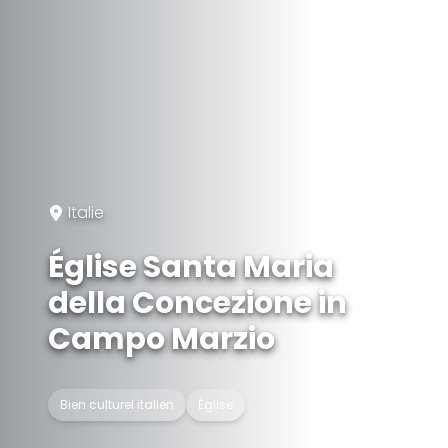
Italie
Église Santa Maria
della Concezione in
Campo Marzio
Bien culturel italien
Église