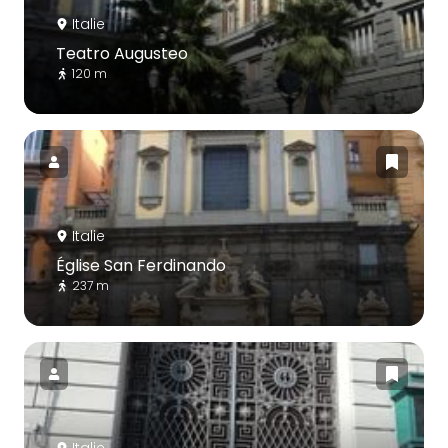
Italie
Teatro Augusteo
120 m
Italie
Église San Ferdinando
237 m