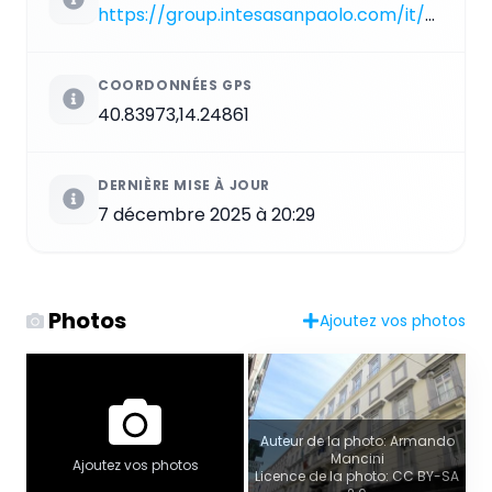
https://group.intesasanpaolo.com/it/sala-stampa/news/cultura-e-responsabilita-sociale/2019/le-gallerie-di-palazzo-zevallos-stigliano-a-napoli
COORDONNÉES GPS
40.83973,14.24861
DERNIÈRE MISE À JOUR
7 décembre 2025 à 20:29
Photos
Ajoutez vos photos
Auteur de la photo: Armando
Mancini
Ajoutez vos photos
Licence de la photo: CC BY-SA