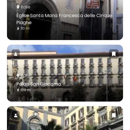
Italie
Église Santa Maria Francesca delle Cinque
Piaghe
110 m
Italie
Palais San Giacomo
138 m