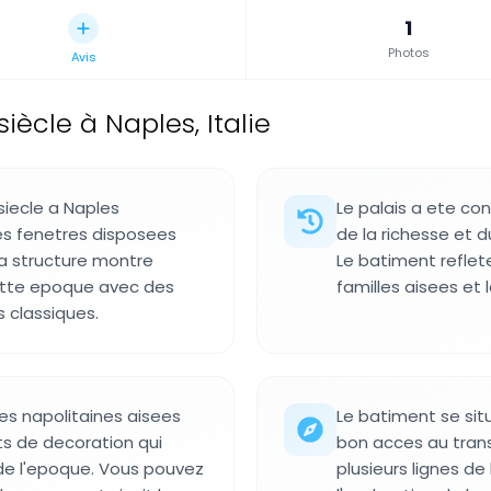
1
Photos
Avis
siècle à Naples, Italie
siecle a Naples
Le palais a ete con
es fenetres disposees
de la richesse et d
a structure montre
Le batiment reflet
cette epoque avec des
familles aisees et 
 classiques.
les napolitaines aisees
Le batiment se sit
ts de decoration qui
bon acces au trans
de l'epoque. Vous pouvez
plusieurs lignes de