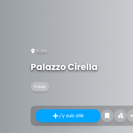
Italie
Palazzo Cirella
Palais
J'y suis allé