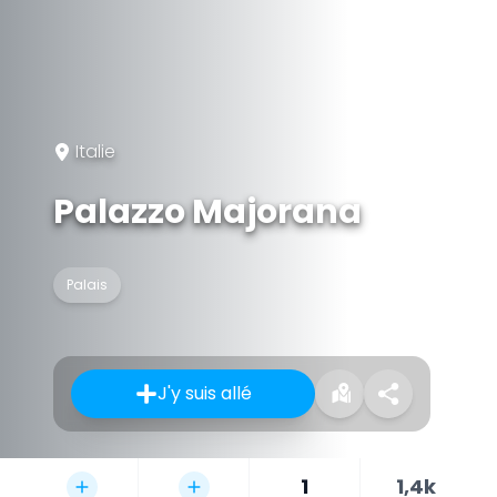
Italie
Palazzo Majorana
Palais
J'y suis allé
1
1,4k