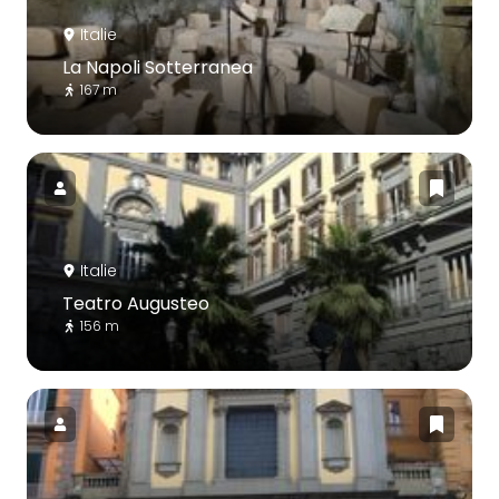
Italie
La Napoli Sotterranea
167 m
Italie
Teatro Augusteo
156 m