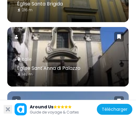
Église Santa Brigida
216 m
Italie
Église Sant'Anna di Palazzo
148 m
Around Us
Télécharger
Guide de voyage & Cartes
Italie
Palais de la préfecture de Naples