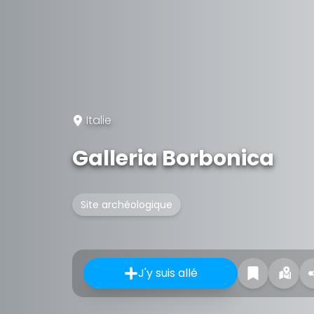
Italie
Galleria Borbonica
Site archéologique
J'y suis allé