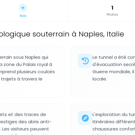
1
Photos
Avis
ologique souterrain à Naples, Italie
rrain sous Naples qui
Le tunnel a été 
a zone du Palais royal à
d'évacuation secrè
mprend plusieurs couloirs
Guerre mondiale, il
rajets à travers le
locale.
ets et des traces de
L'exploration du tu
stiges des abris anti-
itinéraires différe
 Les visiteurs peuvent
chaussures confort