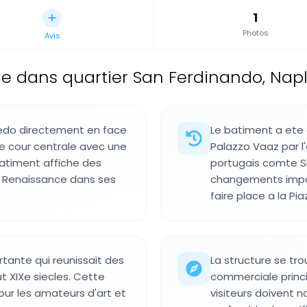
1
Photos
Avis
e dans quartier San Ferdinando, Naple
oledo directement en face
Le batiment a ete 
ne cour centrale avec une
Palazzo Vaaz par l
batiment affiche des
portugais comte Si
a Renaissance dans ses
changements impor
faire place a la Pi
rtante qui reunissait des
La structure se tr
t XIXe siecles. Cette
commerciale princi
 pour les amateurs d'art et
visiteurs doivent no