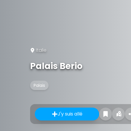
Italie
Palais Berio
Palais
J'y suis allé