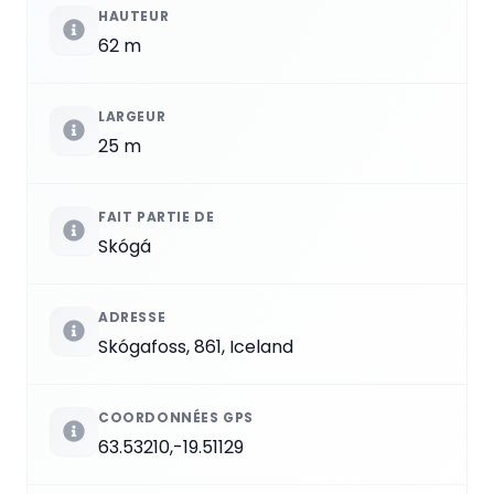
HAUTEUR
62 m
LARGEUR
25 m
FAIT PARTIE DE
Skógá
ADRESSE
Skógafoss, 861, Iceland
COORDONNÉES GPS
63.53210,-19.51129