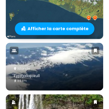
Afficher la carte complète
Islande
Eyjafjallajökull
11.6 km