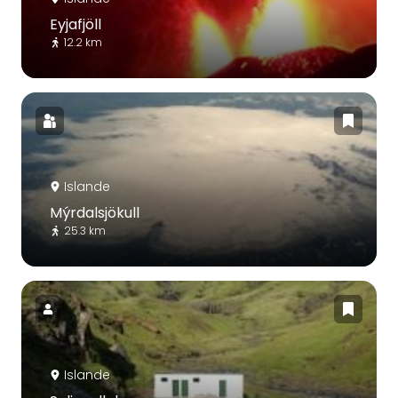
Eyjafjöll
12.2 km
Islande
Mýrdalsjökull
25.3 km
Islande