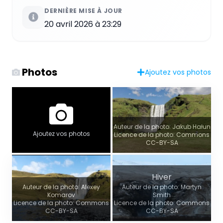
DERNIÈRE MISE À JOUR
20 avril 2026 à 23:29
Photos
Ajoutez vos photos
Auteur de la photo: Jakub Hałun
Ajoutez vos photos
Licence de la photo: Commons
CC-BY-SA
Hiver
Auteur de la photo: Alexey
Auteur de la photo: Martyn
Komarov
Smith
Licence de la photo: Commons
Licence de la photo: Commons
CC-BY-SA
CC-BY-SA