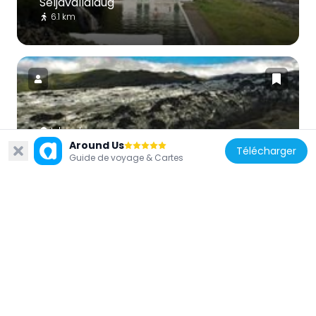
Seljavallalaug
6.1 km
Islande
Around Us
Télécharger
Sólheimajökull
Guide de voyage & Cartes
11.3 km
Islande
Gljúfrabúi
25.5 km