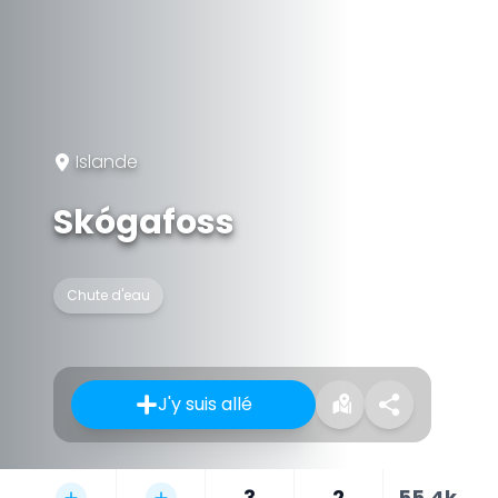
Islande
Skógafoss
Chute d'eau
J'y suis allé
3
2
55,4k