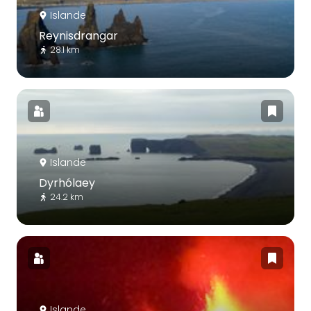
Islande
Reynisdrangar
28.1 km
Islande
Dyrhólaey
24.2 km
Islande