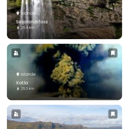
Islande
Seljalandsfoss
25.4 km
Islande
Katla
25.3 km