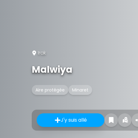
Irak
Malwiya
Aire protégée
Minaret
J'y suis allé