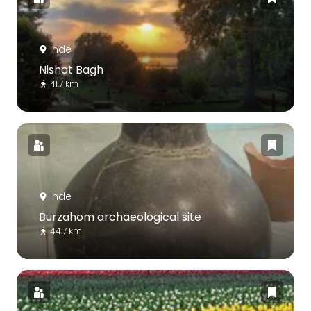
Inde
Nishat Bagh
41.7 km
Inde
Burzahom archaeological site
44.7 km