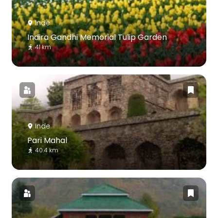
Inde
Indira Gandhi Memorial Tulip Garden
41 km
Inde
Pari Mahal
40.4 km