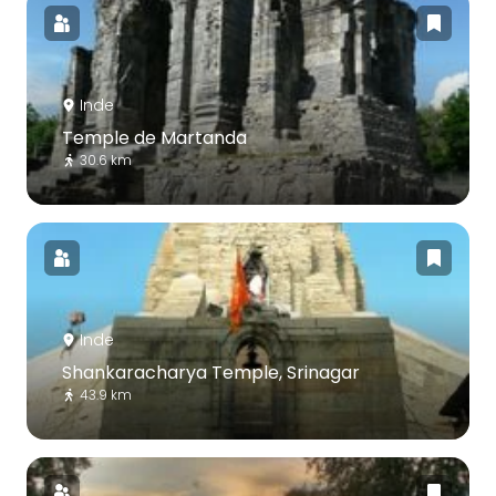
Inde
Temple de Martanda
30.6 km
Inde
Shankaracharya Temple, Srinagar
43.9 km