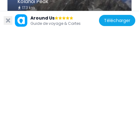
Kolahoi Peak
17.3 km
Around Us
Télécharger
Guide de voyage & Cartes
Inde
Achabal
37.3 km
Inde
Zero Bridge