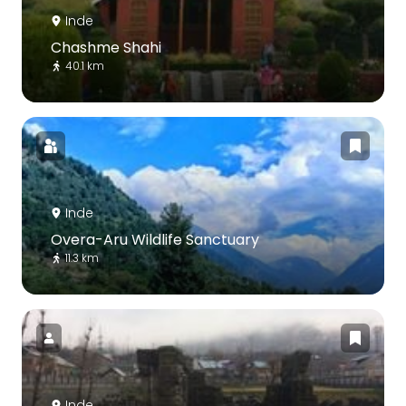
Inde
Chashme Shahi
40.1 km
Inde
Overa-Aru Wildlife Sanctuary
11.3 km
Inde