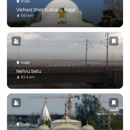
Inde
Vishwa Shanti stupa, Rajgir
56.1 km
Inde
Nehru Setu
82.4 km
Inde