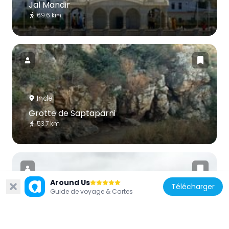
Jal Mandir
69.6 km
Inde
Grotte de Saptaparni
53.7 km
Around Us
Télécharger
Guide de voyage & Cartes
Inde
Jawahar Setu