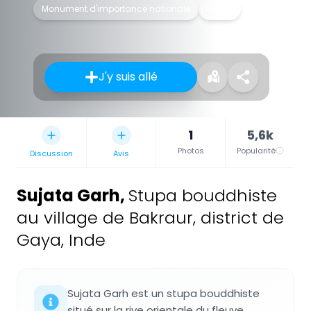
Monument d'importance nationale
Stūpa
J'y suis allé
1
5,6k
Photos
Popularité
Discussion
Avis
Sujata Garh
,
Stupa bouddhiste
au village de Bakraur, district de
Gaya, Inde
Sujata Garh est un stupa bouddhiste
situé sur la rive orientale du fleuve