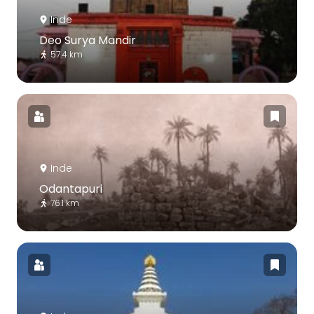
Inde
Deo Surya Mandir
57.4 km
Inde
Odantapuri
76.1 km