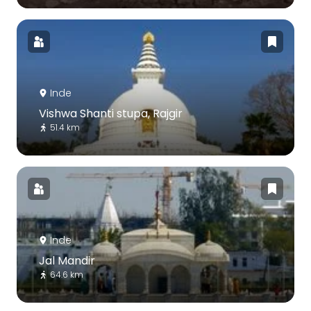
Inde
Vishwa Shanti stupa, Rajgir
51.4 km
Inde
Jal Mandir
64.6 km