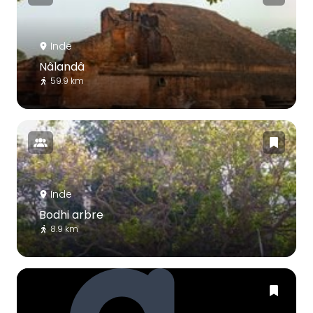
Inde
Nâlandâ
59.9 km
Inde
Bodhi arbre
8.9 km