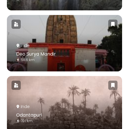
Inde
Deo Surya Mandir
58.6 km
Inde
Odantapuri
70.1 km