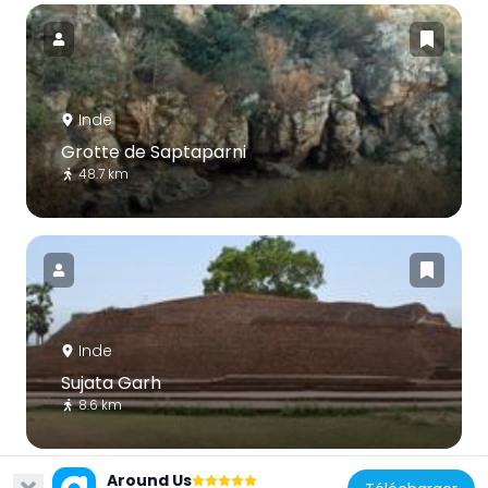
Inde
Grotte de Saptaparni
48.7 km
Inde
Sujata Garh
8.6 km
Around Us