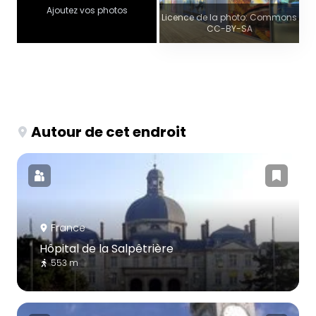
Ajoutez vos photos
Licence de la photo: Commons
CC-BY-SA
Autour de cet endroit
France
Hôpital de la Salpêtrière
553 m