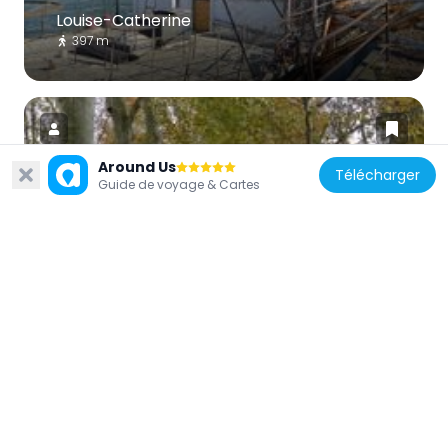
Louise-Catherine
397 m
Around Us
Télécharger
Guide de voyage & Cartes
France
Quai d'Austerlitz
66 m
France
Grande fresque de la gare de Lyon