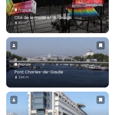
France
Cité de la mode et du design
80 m
France
Pont Charles-de-Gaulle
244 m