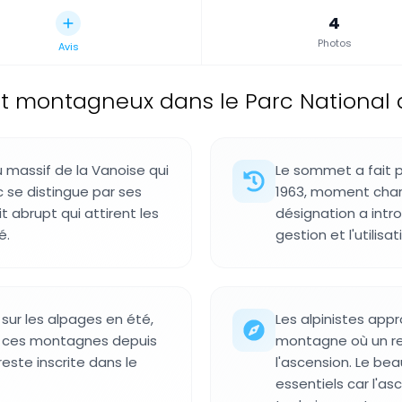
4
Photos
Avis
 montagneux dans le Parc National d
 massif de la Vanoise qui
Le sommet a fait p
ic se distingue par ses
1963, moment charn
 abrupt qui attirent les
désignation a intr
é.
gestion et l'utilisa
sur les alpages en été,
Les alpinistes app
é ces montagnes depuis
montagne où un re
este inscrite dans le
l'ascension. Le be
essentiels car l'