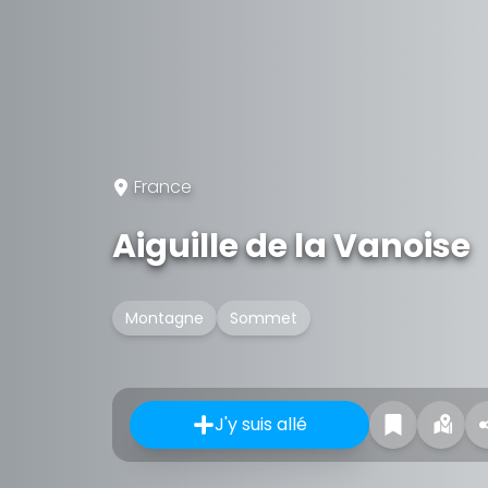
France
Aiguille de la Vanoise
Montagne
Sommet
J'y suis allé