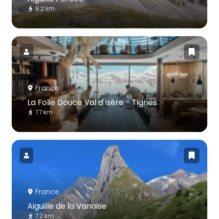
8.2 km
France
La Folie Douce Val d'Isère - Tignes
7.7 km
France
Aiguille de la Vanoise
7.2 km