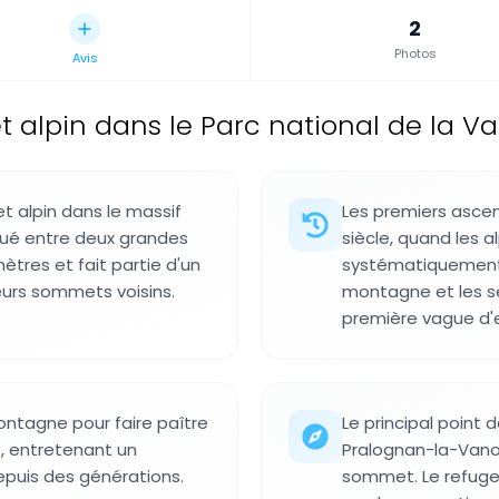
2
Photos
Avis
alpin dans le Parc national de la Va
 alpin dans le massif
Les premiers ascens
tué entre deux grandes
siècle, quand les 
mètres et fait partie d'un
systématiquement 
urs sommets voisins.
montagne et les s
première vague d'e
montagne pour faire paître
Le principal point 
s, entretenant un
Pralognan-la-Vanoi
puis des générations.
sommet. Le refuge