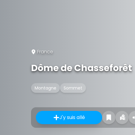
France
Dôme de Chasseforêt
Montagne
Sommet
J'y suis allé