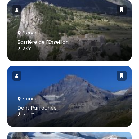
France
Barrière de l'Esseillon
8 km
France
Dent Parrachée
529 m