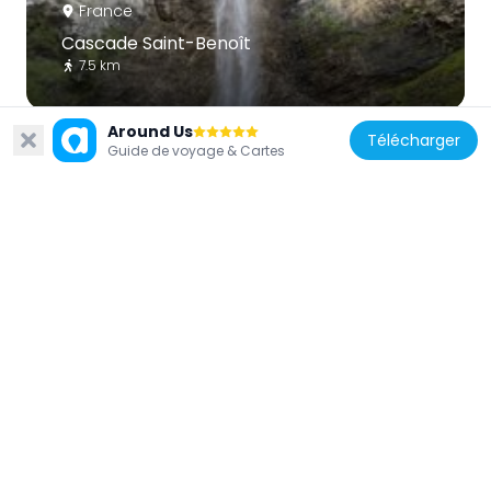
France
Cascade Saint-Benoît
7.5 km
Around Us
Télécharger
Guide de voyage & Cartes
France
Église Notre-Dame-de-l'Assomption
d'Aussois
6.7 km